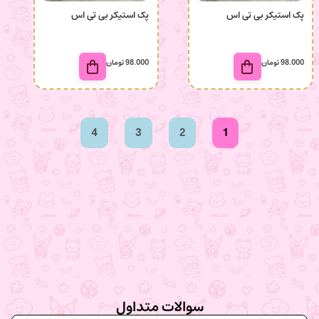
پک استیکر بی تی اس
پک استیکر بی تی اس
98.000
تومان
98.000
تومان
4
3
2
1
سوالات متداول