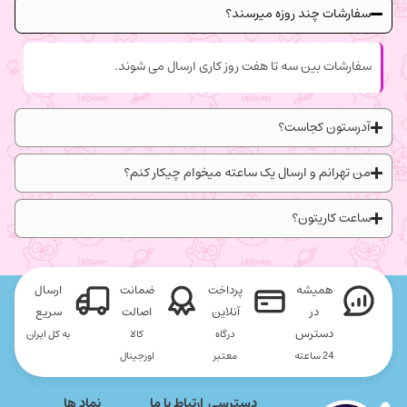
سفارشات چند روزه میرسند؟
سفارشات بین سه تا هفت روز کاری ارسال می شوند.
آدرستون کجاست؟
من تهرانم و ارسال یک ساعته میخوام چیکار کنم؟
ساعت کاریتون؟
همیشه
پرداخت
ضمانت
ارسال
در
آنلاین
اصالت
سریع
دسترس
درگاه
کالا
به کل ایران
24 ساعته
معتبر
اورجینال
دسترسی
ارتباط با ما
نماد ها