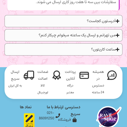
سفارشات بین سه تا هفت روز کاری ارسال می شوند.
آدرستون کجاست؟
من تهرانم و ارسال یک ساعته میخوام چیکار کنم؟
ساعت کاریتون؟
همیشه
پرداخت
ضمانت
ارسال
در
آنلاین
اصالت
سریع
دسترس
درگاه
کالا
به کل ایران
24 ساعته
معتبر
اورجینال
دسترسی
ارتباط با ما
نماد ها
021-
سریع
86091250
فروشگاه