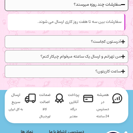
سفارشات چند روزه میرسند؟
سفارشات بین سه تا هفت روز کاری ارسال می شوند.
آدرستون کجاست؟
من تهرانم و ارسال یک ساعته میخوام چیکار کنم؟
ساعت کاریتون؟
همیشه
پرداخت
ضمانت
ارسال
در
آنلاین
اصالت
سریع
دسترس
درگاه
کالا
به کل ایران
24 ساعته
معتبر
اورجینال
دسترسی
ارتباط با ما
نماد ها