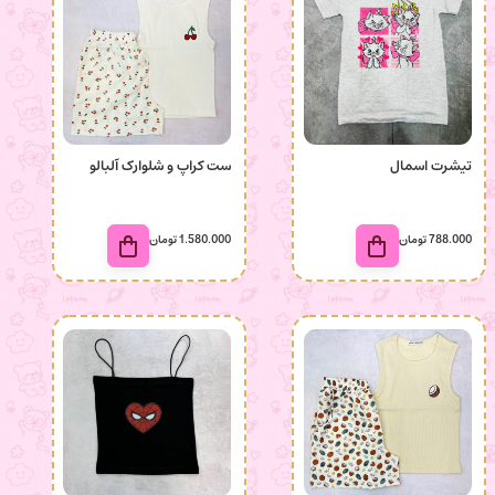
تیشرت اسمال
ست کراپ و شلوارک آلبالو
788.000
تومان
1.580.000
تومان