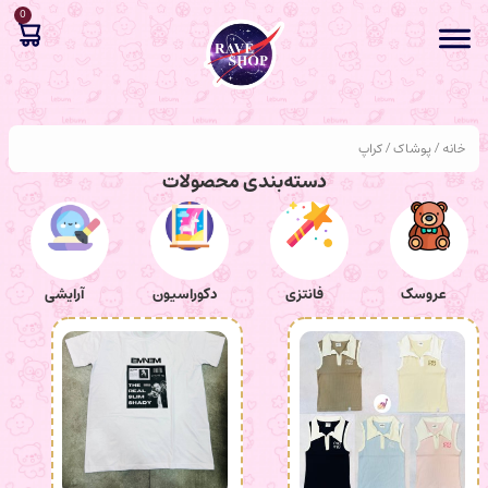
0
خانه
/
پوشاک
/ کراپ
دسته‌بندی محصولات
عروسک
فانتزی
دکوراسیون
آرایشی