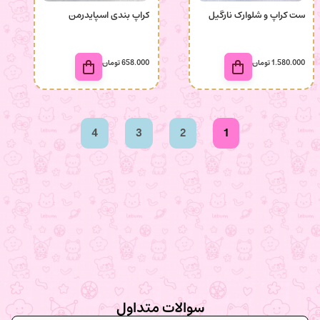
ست کراپ و شلوارک نارگیل
کراپ بندی اسپایدرمن
1.580.000
تومان
658.000
تومان
4
3
2
1
سوالات متداول