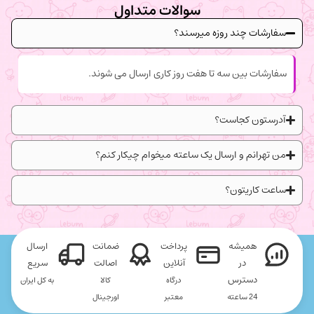
سوالات متداول
سفارشات چند روزه میرسند؟
سفارشات بین سه تا هفت روز کاری ارسال می شوند.
آدرستون کجاست؟
من تهرانم و ارسال یک ساعته میخوام چیکار کنم؟
ساعت کاریتون؟
همیشه
پرداخت
ضمانت
ارسال
در
آنلاین
اصالت
سریع
دسترس
درگاه
کالا
به کل ایران
24 ساعته
معتبر
اورجینال