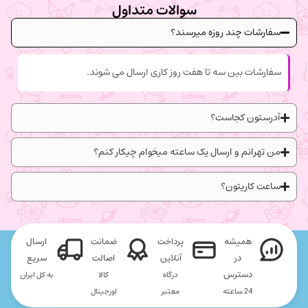
سوالات متداول
سفارشات چند روزه میرسند؟
سفارشات بین سه تا هفت روز کاری ارسال می شوند.
آدرستون کجاست؟
من تهرانم و ارسال یک ساعته میخوام چیکار کنم؟
ساعت کاریتون؟
همیشه
پرداخت
ضمانت
ارسال
در
آنلاین
اصالت
سریع
دسترس
درگاه
کالا
به کل ایران
24 ساعته
معتبر
اورجینال