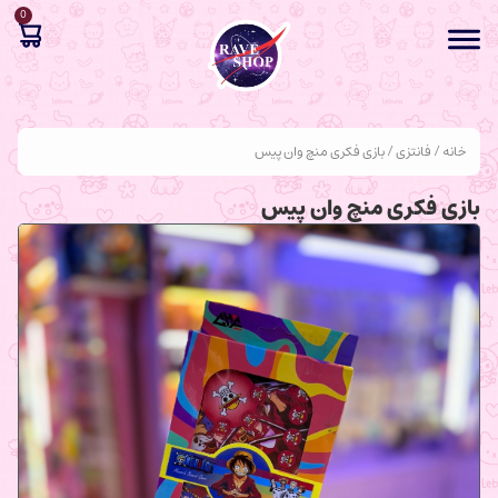
0
خانه
/
فانتزی
/ بازی فکری منچ وان پیس
بازی فکری منچ وان پیس