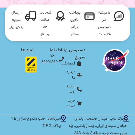
همیشه
پرداخت
ضمانت
ارسال
در
آنلاین
اصالت
سریع
دسترس
درگاه
کالا
به کل ایران
24 ساعته
معتبر
اورجینال
دسترسی
ارتباط با ما
نماد ها
021-
سریع
86091250
فروشگاه
درباره
ما
ارتباط
با ما
خرید
عمده
شهرک غرب، میدان صنعت، ابتدای
میرداماد، جنب مترو پاساژ رز ط 1
خیابان سیمای ایران، پاساژ پلاتین، پله
پلاک T F 21
برقی سمت چپ، طبقه 2 پلاک 243