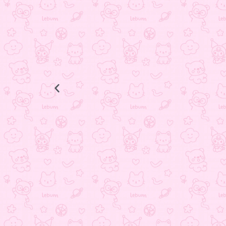
انگشتر ستاره
398.000
تومان