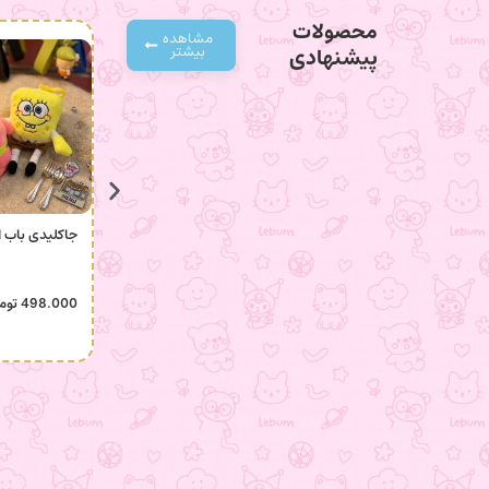
محصولات
مشاهده
بیشتر
پیشنهادی
جاکلیدی باب 
498.000
توم