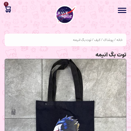
0
خانه
/
پوشاک
/
کیف
/ توت بگ انیمه
توت بگ انیمه