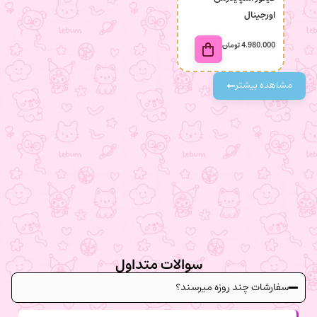
اورجینال
4.980.000
تومان
98.000
مشاهده بیشتر
سوالات متداول
سفارشات چند روزه میرسند؟