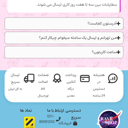
سفارشات بین سه تا هفت روز کاری ارسال می شوند.
آدرستون کجاست؟
من تهرانم و ارسال یک ساعته میخوام چیکار کنم؟
ساعت کاریتون؟
همیشه
پرداخت
ضمانت
ارسال
در
آنلاین
اصالت
سریع
دسترس
درگاه
کالا
به کل ایران
24 ساعته
معتبر
اورجینال
دسترسی
ارتباط با ما
نماد ها
021-
سریع
86091250
فروشگاه