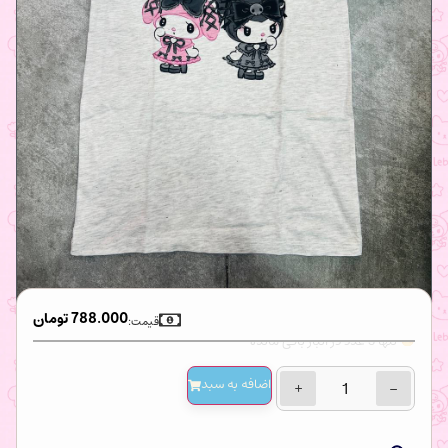
788.000
تومان
قیمت:
تنها 3 عدد در انبار باقی مانده
اضافه‌ به سبد
+
−