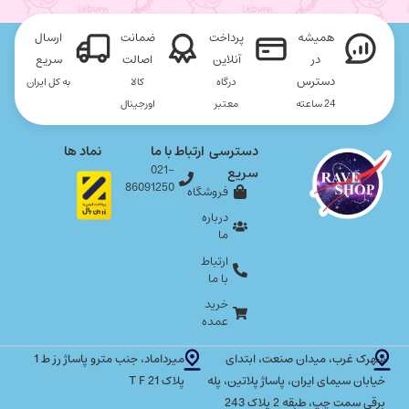
همیشه
پرداخت
ضمانت
ارسال
در
آنلاین
اصالت
سریع
دسترس
درگاه
کالا
به کل ایران
24 ساعته
معتبر
اورجینال
دسترسی
ارتباط با ما
نماد ها
021-
سریع
86091250
فروشگاه
درباره
ما
ارتباط
با ما
خرید
عمده
شهرک غرب، میدان صنعت، ابتدای
میرداماد، جنب مترو پاساژ رز ط 1
خیابان سیمای ایران، پاساژ پلاتین، پله
پلاک T F 21
برقی سمت چپ، طبقه 2 پلاک 243