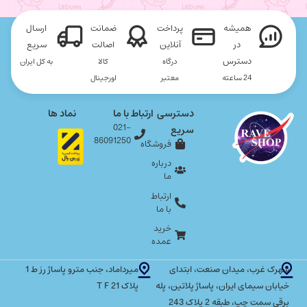
همیشه
پرداخت
ضمانت
ارسال
در
آنلاین
اصالت
سریع
دسترس
درگاه
کالا
به کل ایران
24 ساعته
معتبر
اورجینال
دسترسی
ارتباط با ما
نماد ها
021-
سریع
86091250
فروشگاه
درباره
ما
ارتباط
با ما
خرید
عمده
شهرک غرب، میدان صنعت، ابتدای
میرداماد، جنب مترو پاساژ رز ط 1
خیابان سیمای ایران، پاساژ پلاتین، پله
پلاک T F 21
برقی سمت چپ، طبقه 2 پلاک 243