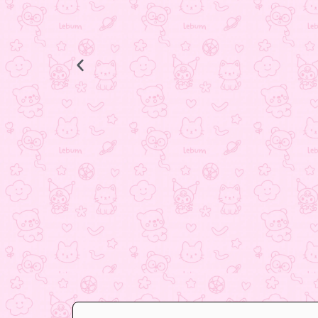
انگشتر ستاره
398.000
تومان