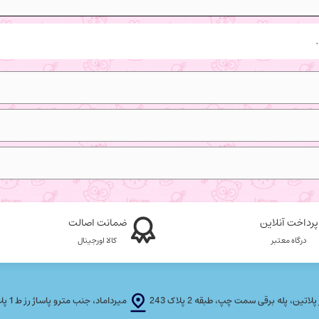
پرداخت آنلاین
ضمانت اصالت
درگاه معتبر
کالا اورجینال
، پله برقی سمت چپ، طبقه 2 پلاک 243
میرداماد، جنب مترو پاساژ رز ط 1 پلاک T F 21