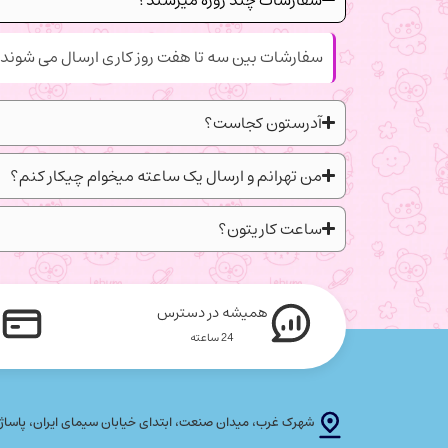
سفارشات بین سه تا هفت روز کاری ارسال می شوند.
آدرستون کجاست؟
من تهرانم و ارسال یک ساعته میخوام چیکار کنم؟
ساعت کاریتون؟
همیشه در دسترس
24 ساعته
شهرک غرب، میدان صنعت، ابتدای خیابان سیمای ایران، پاساژ پلاتین