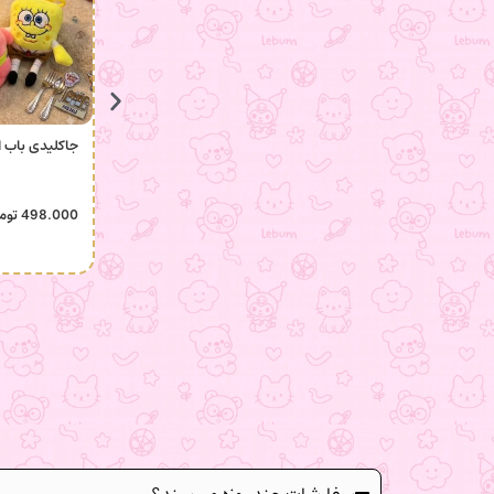
جاکلیدی باب 
498.000
توم
سفارشات چند روزه میرسند؟