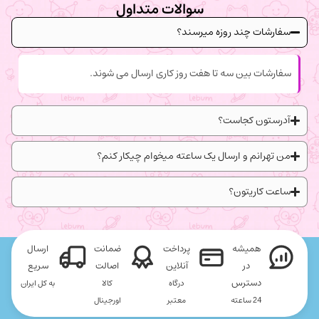
سوالات متداول
سفارشات چند روزه میرسند؟
سفارشات بین سه تا هفت روز کاری ارسال می شوند.
آدرستون کجاست؟
من تهرانم و ارسال یک ساعته میخوام چیکار کنم؟
ساعت کاریتون؟
همیشه
پرداخت
ضمانت
ارسال
در
آنلاین
اصالت
سریع
دسترس
درگاه
کالا
به کل ایران
24 ساعته
معتبر
اورجینال