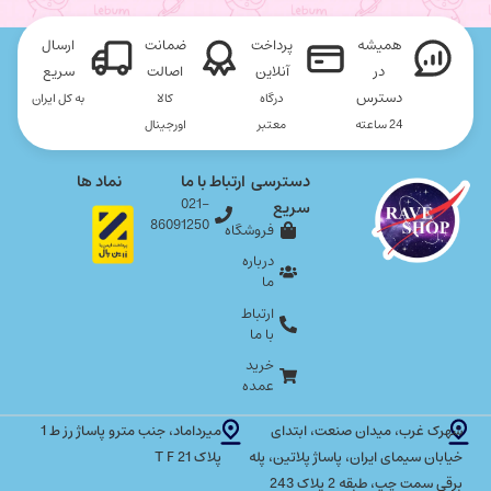
همیشه
پرداخت
ضمانت
ارسال
در
آنلاین
اصالت
سریع
دسترس
درگاه
کالا
به کل ایران
24 ساعته
معتبر
اورجینال
دسترسی
ارتباط با ما
نماد ها
021-
سریع
86091250
فروشگاه
درباره
ما
ارتباط
با ما
خرید
عمده
شهرک غرب، میدان صنعت، ابتدای
میرداماد، جنب مترو پاساژ رز ط 1
خیابان سیمای ایران، پاساژ پلاتین، پله
پلاک T F 21
برقی سمت چپ، طبقه 2 پلاک 243