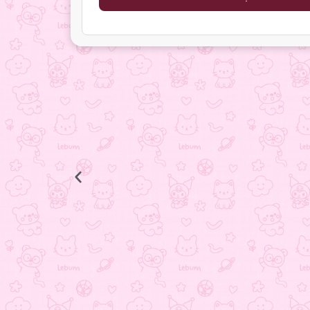
انگشتر ستاره
398.000
تومان