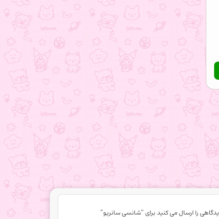
یدگاهی را ارسال می کنید برای “شانسی سانریو”