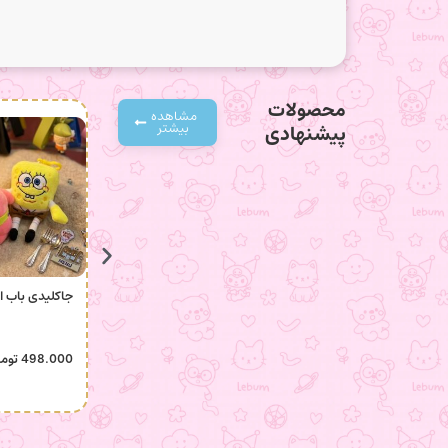
محصولات
مشاهده
بیشتر
پیشنهادی
جاکلیدی باب 
498.000
توم