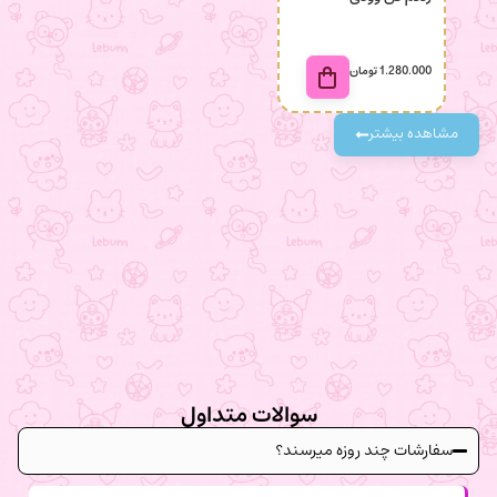
1.280.000
تومان
280.000
مشاهده بیشتر
سوالات متداول
سفارشات چند روزه میرسند؟