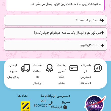
سفارشات بین سه تا هفت روز کاری ارسال می شوند.
آدرستون کجاست؟
من تهرانم و ارسال یک ساعته میخوام چیکار کنم؟
ساعت کاریتون؟
همیشه
پرداخت
ضمانت
ارسال
در
آنلاین
اصالت
سریع
دسترس
درگاه
کالا
به کل ایران
24 ساعته
معتبر
اورجینال
دسترسی
ارتباط با ما
نماد ها
021-
سریع
86091250
فروشگاه