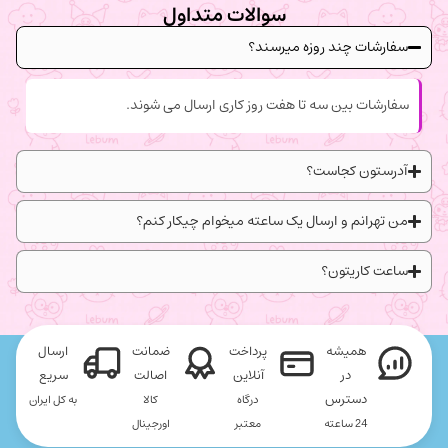
سوالات متداول
سفارشات چند روزه میرسند؟
سفارشات بین سه تا هفت روز کاری ارسال می شوند.
آدرستون کجاست؟
من تهرانم و ارسال یک ساعته میخوام چیکار کنم؟
ساعت کاریتون؟
همیشه
پرداخت
ضمانت
ارسال
در
آنلاین
اصالت
سریع
دسترس
درگاه
کالا
به کل ایران
24 ساعته
معتبر
اورجینال