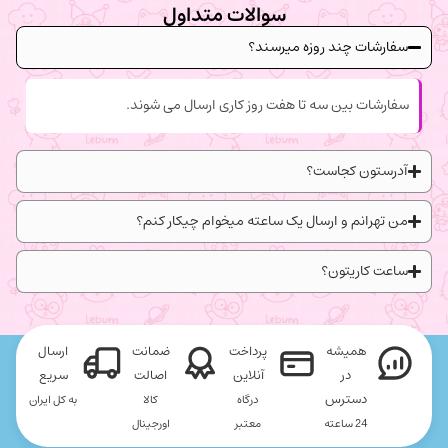
سوالات متداول
سفارشات چند روزه میرسند؟
سفارشات بین سه تا هفت روز کاری ارسال می شوند.
آدرستون کجاست؟
من تهرانم و ارسال یک ساعته میخوام چیکار کنم؟
ساعت کاریتون؟
همیشه
پرداخت
ضمانت
ارسال
در
آنلاین
اصالت
سریع
دسترس
درگاه
کالا
به کل ایران
24 ساعته
معتبر
اورجینال