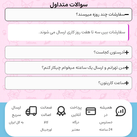
سوالات متداول
سفارشات چند روزه میرسند؟
سفارشات بین سه تا هفت روز کاری ارسال می شوند.
آدرستون کجاست؟
من تهرانم و ارسال یک ساعته میخوام چیکار کنم؟
ساعت کاریتون؟
همیشه
پرداخت
ضمانت
ارسال
در
آنلاین
اصالت
سریع
دسترس
درگاه
کالا
به کل ایران
24 ساعته
معتبر
اورجینال