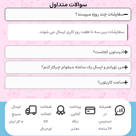
سوالات متداول
سفارشات چند روزه میرسند؟
سفارشات بین سه تا هفت روز کاری ارسال می شوند.
آدرستون کجاست؟
من تهرانم و ارسال یک ساعته میخوام چیکار کنم؟
ساعت کاریتون؟
همیشه
پرداخت
ضمانت
ارسال
در
آنلاین
اصالت
سریع
دسترس
درگاه
کالا
به کل ایران
24 ساعته
معتبر
اورجینال