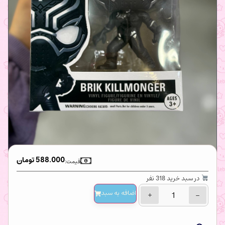
588.000
تومان
قیمت:
در سبد خرید 318 نفر
اضافه‌ به سبد
+
−