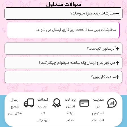
سوالات متداول
سفارشات چند روزه میرسند؟
سفارشات بین سه تا هفت روز کاری ارسال می شوند.
آدرستون کجاست؟
من تهرانم و ارسال یک ساعته میخوام چیکار کنم؟
ساعت کاریتون؟
همیشه
پرداخت
ضمانت
ارسال
در
آنلاین
اصالت
سریع
دسترس
درگاه
کالا
به کل ایران
24 ساعته
معتبر
اورجینال