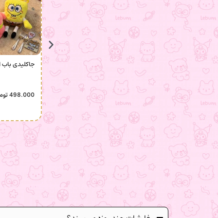
جاکلیدی باب 
498.000
توم
سفارشات چند روزه میرسند؟