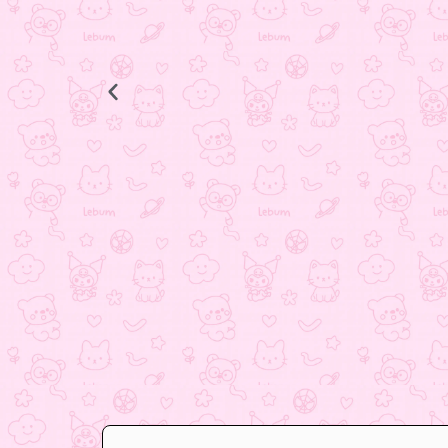
انگشتر ستاره
398.000
تومان