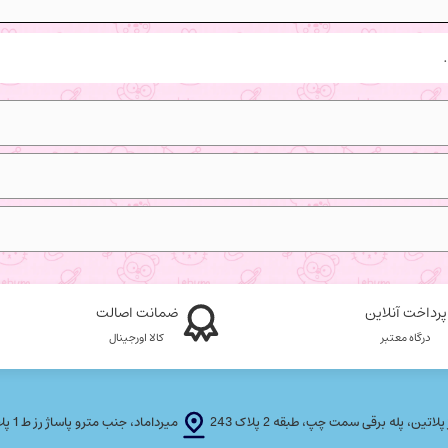
پرداخت آنلاین
ضمانت اصالت
درگاه معتبر
کالا اورجینال
، پله برقی سمت چپ، طبقه 2 پلاک 243
میرداماد، جنب مترو پاساژ رز ط 1 پلاک T F 21