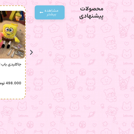
محصولات
مشاهده
بیشتر
پیشنهادی
جاکلیدی باب 
498.000
توم