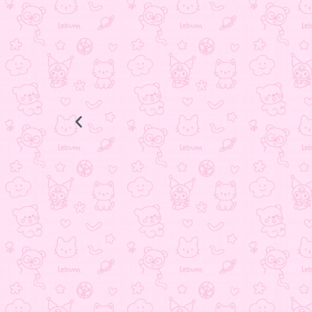
انگشتر ستاره
398.000
تومان