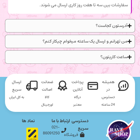
سفارشات بین سه تا هفت روز کاری ارسال می شوند.
آدرستون کجاست؟
من تهرانم و ارسال یک ساعته میخوام چیکار کنم؟
ساعت کاریتون؟
همیشه
پرداخت
ضمانت
ارسال
در
آنلاین
اصالت
سریع
دسترس
درگاه
کالا
به کل ایران
24 ساعته
معتبر
اورجینال
دسترسی
ارتباط با ما
نماد ها
021-
سریع
86091250
فروشگاه