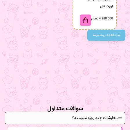
اورجینال
4.980.000
تومان
98.000
مشاهده بیشتر
سوالات متداول
سفارشات چند روزه میرسند؟