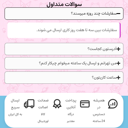
سوالات متداول
سفارشات چند روزه میرسند؟
سفارشات بین سه تا هفت روز کاری ارسال می شوند.
آدرستون کجاست؟
من تهرانم و ارسال یک ساعته میخوام چیکار کنم؟
ساعت کاریتون؟
همیشه
پرداخت
ضمانت
ارسال
در
آنلاین
اصالت
سریع
دسترس
درگاه
کالا
به کل ایران
24 ساعته
معتبر
اورجینال