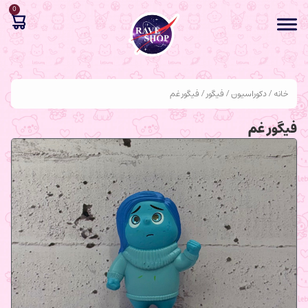
0
خانه
/
دکوراسیون
/
فیگور
/ فیگور غم
فیگور غم