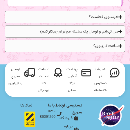
آدرستون کجاست؟
من تهرانم و ارسال یک ساعته میخوام چیکار کنم؟
ساعت کاریتون؟
همیشه
پرداخت
ضمانت
ارسال
در
آنلاین
اصالت
سریع
دسترس
درگاه
کالا
به کل ایران
24 ساعته
معتبر
اورجینال
دسترسی
ارتباط با ما
نماد ها
021-
سریع
86091250
فروشگاه
درباره