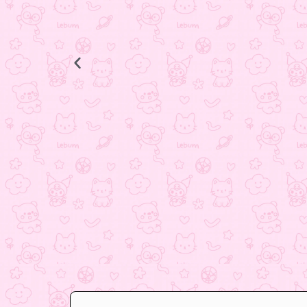
انگشتر ستاره
398.000
تومان