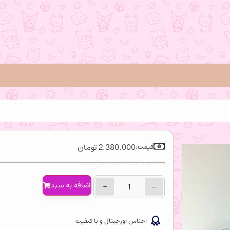
2.380.000
تومان
قیمت:
تنها 3 عدد در انبار باقی مانده
اضافه‌ به سبد
+
−
اجناس اورجینال و با کیفیت