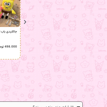
جاکلیدی باب 
498.000
توم
سفارشات چند روزه میرسند؟