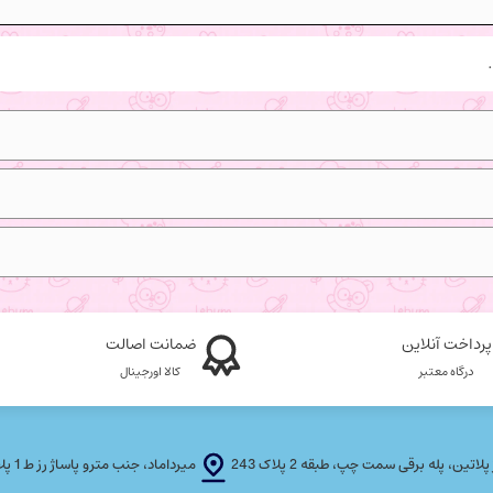
پرداخت آنلاین
ضمانت اصالت
درگاه معتبر
کالا اورجینال
، پله برقی سمت چپ، طبقه 2 پلاک 243
میرداماد، جنب مترو پاساژ رز ط 1 پلاک T F 21