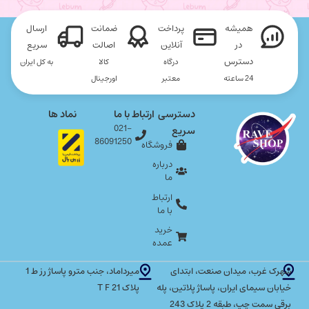
همیشه
پرداخت
ضمانت
ارسال
در
آنلاین
اصالت
سریع
دسترس
درگاه
کالا
به کل ایران
24 ساعته
معتبر
اورجینال
دسترسی
ارتباط با ما
نماد ها
021-
سریع
86091250
فروشگاه
درباره
ما
ارتباط
با ما
خرید
عمده
شهرک غرب، میدان صنعت، ابتدای
میرداماد، جنب مترو پاساژ رز ط 1
خیابان سیمای ایران، پاساژ پلاتین، پله
پلاک T F 21
برقی سمت چپ، طبقه 2 پلاک 243