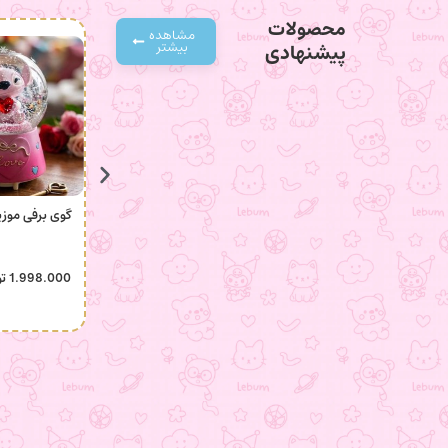
محصولات
مشاهده
بیشتر
پیشنهادی
گوی برفی موزی
1.998.000
تو