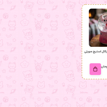
کال استیچ صورتی
مان