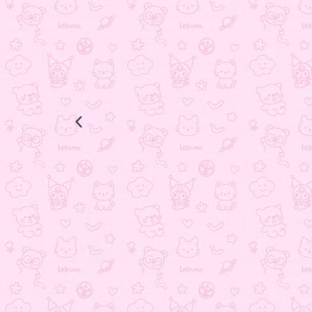
فیگور ۳۰ سانتی پاتریک
3.880.000
تومان