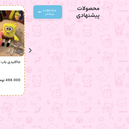
محصولات
مشاهده
بیشتر
پیشنهادی
جاکلیدی باب 
498.000
توم