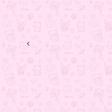
انگشتر ستاره
398.000
تومان