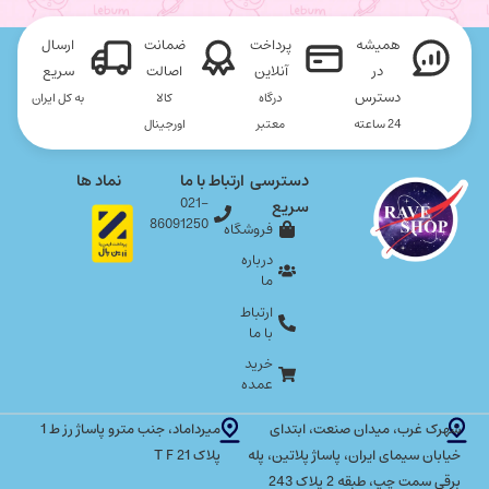
همیشه
پرداخت
ضمانت
ارسال
در
آنلاین
اصالت
سریع
دسترس
درگاه
کالا
به کل ایران
24 ساعته
معتبر
اورجینال
دسترسی
ارتباط با ما
نماد ها
021-
سریع
86091250
فروشگاه
درباره
ما
ارتباط
با ما
خرید
عمده
شهرک غرب، میدان صنعت، ابتدای
میرداماد، جنب مترو پاساژ رز ط 1
خیابان سیمای ایران، پاساژ پلاتین، پله
پلاک T F 21
برقی سمت چپ، طبقه 2 پلاک 243