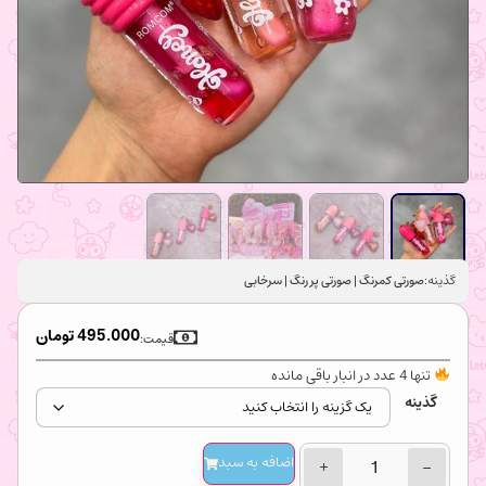
گذینه:
صورتی کمرنگ | صورتی پر رنگ | سرخابی
495.000
تومان
قیمت:
تنها 4 عدد در انبار باقی مانده
گذینه
اضافه‌ به سبد
+
−