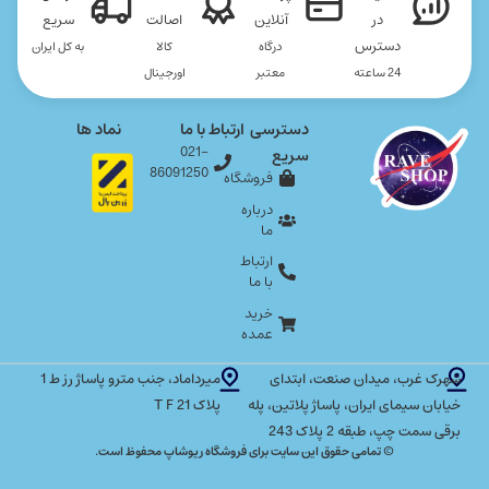
در
آنلاین
اصالت
سریع
دسترس
درگاه
کالا
به کل ایران
24 ساعته
معتبر
اورجینال
دسترسی
ارتباط با ما
نماد ها
021-
سریع
86091250
فروشگاه
درباره
ما
ارتباط
با ما
خرید
عمده
شهرک غرب، میدان صنعت، ابتدای
میرداماد، جنب مترو پاساژ رز ط 1
خیابان سیمای ایران، پاساژ پلاتین، پله
پلاک T F 21
برقی سمت چپ، طبقه 2 پلاک 243
© تمامی حقوق این سایت برای فروشگاه ریوشاپ محفوظ است.