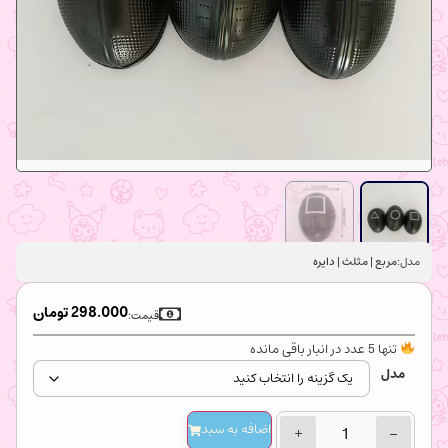
مدل:
مربع | مثلث | دایره
298.000
تومان
قیمت:
تنها 5 عدد در انبار باقی مانده
مدل
اضافه‌ به سبد
+
−