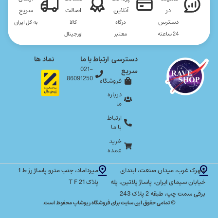
در
آنلاین
اصالت
سریع
دسترس
درگاه
کالا
به کل ایران
24 ساعته
معتبر
اورجینال
دسترسی
ارتباط با ما
نماد ها
021-
سریع
86091250
فروشگاه
درباره
ما
ارتباط
با ما
خرید
عمده
شهرک غرب، میدان صنعت، ابتدای
میرداماد، جنب مترو پاساژ رز ط 1
خیابان سیمای ایران، پاساژ پلاتین، پله
پلاک T F 21
برقی سمت چپ، طبقه 2 پلاک 243
© تمامی حقوق این سایت برای فروشگاه ریوشاپ محفوظ است.