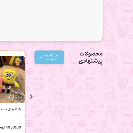
محصولات
مشاهده
بیشتر
پیشنهادی
جاکلیدی باب 
498.000
توم