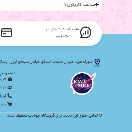
ساعت کاریتون؟
همیشه در دسترس
24 ساعته
شهرک غرب، میدان صنعت، ابتدای خیابان سیمای ایران، پاساژ پلاتین
دسترسی
فروش
دربار
ارتبا
خرید
© تمامی حقوق این سایت برای فروشگاه ریوشاپ محفوظ است.