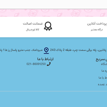
پرداخت آنلاین
ضمانت اصالت
درگاه معتبر
کالا اورجینال
، پله برقی سمت چپ، طبقه 2 پلاک 243
میرداماد، جنب مترو پاساژ رز ط 1 پلاک T F 21
 سریع
ارتباط با ما
گاه
021-86091250
ه ما
ط با ما
 عمده