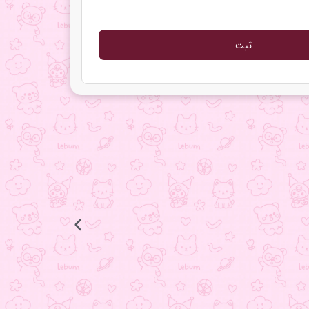
انگشتر ستاره
398.000
تومان