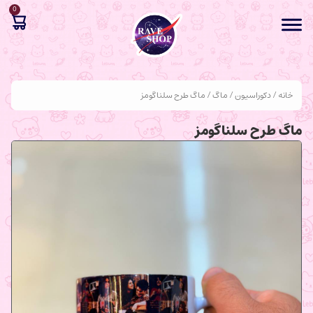
0
خانه
/
دکوراسیون
/
ماگ
/ ماگ طرح سلناگومز
ماگ طرح سلناگومز