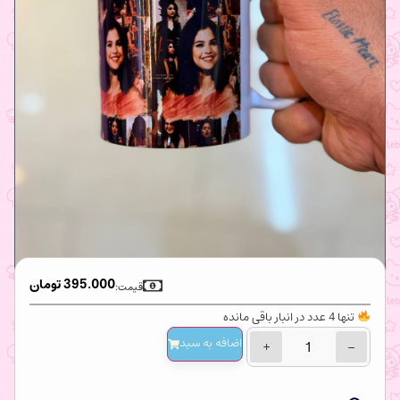
395.000
تومان
قیمت:
تنها 4 عدد در انبار باقی مانده
اضافه‌ به سبد
+
−