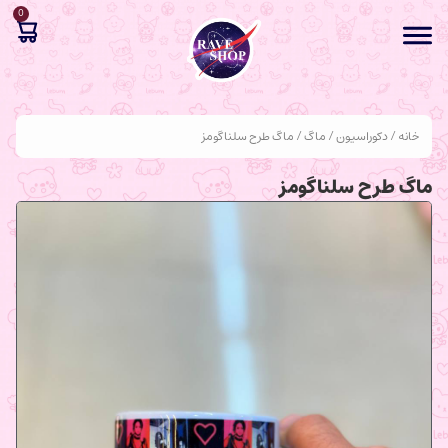
0
خانه
/
دکوراسیون
/
ماگ
/ ماگ طرح سلناگومز
ماگ طرح سلناگومز