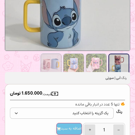
رنگ:
آبی | صورتی
1.650.000
تومان
قیمت:
تنها 5 عدد در انبار باقی مانده
رنگ
اضافه‌ به سبد
+
−