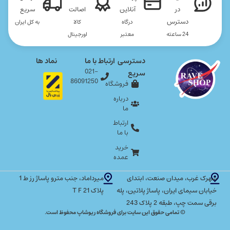
در
آنلاین
اصالت
سریع
دسترس
درگاه
کالا
به کل ایران
24 ساعته
معتبر
اورجینال
دسترسی
ارتباط با ما
نماد ها
021-
سریع
86091250
فروشگاه
درباره
ما
ارتباط
با ما
خرید
عمده
شهرک غرب، میدان صنعت، ابتدای
میرداماد، جنب مترو پاساژ رز ط 1
خیابان سیمای ایران، پاساژ پلاتین، پله
پلاک T F 21
برقی سمت چپ، طبقه 2 پلاک 243
© تمامی حقوق این سایت برای فروشگاه ریوشاپ محفوظ است.