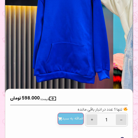
598.000
تومان
قیمت:
تنها 1 عدد در انبار باقی مانده
اضافه‌ به سبد
+
−