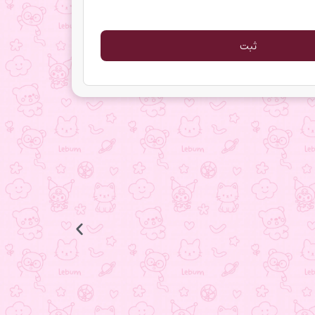
انگشتر ستاره
398.000
تومان