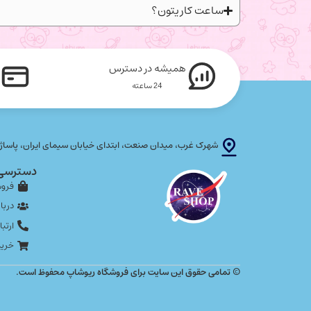
ساعت کاریتون؟
همیشه در دسترس
24 ساعته
شهرک غرب، میدان صنعت، ابتدای خیابان سیمای ایران، پاساژ پلاتین
دسترسی
فروش
دربار
ارتبا
خرید
© تمامی حقوق این سایت برای فروشگاه ریوشاپ محفوظ است.