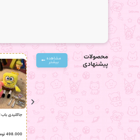
محصولات
مشاهده
بیشتر
پیشنهادی
جاکلیدی باب 
498.000
توم