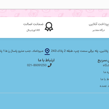
پرداخت آنلاین
ضمانت اصالت
درگاه معتبر
کالا اورجینال
، پله برقی سمت چپ، طبقه 2 پلاک 243
میرداماد، جنب مترو پاساژ رز ط 1 پلاک T F 21
 سریع
ارتباط با ما
گاه
021-86091250
ه ما
ط با ما
 عمده