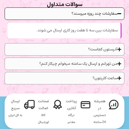
سوالات متداول
سفارشات چند روزه میرسند؟
سفارشات بین سه تا هفت روز کاری ارسال می شوند.
آدرستون کجاست؟
من تهرانم و ارسال یک ساعته میخوام چیکار کنم؟
ساعت کاریتون؟
همیشه
پرداخت
ضمانت
ارسال
در
آنلاین
اصالت
سریع
دسترس
درگاه
کالا
به کل ایران
24 ساعته
معتبر
اورجینال