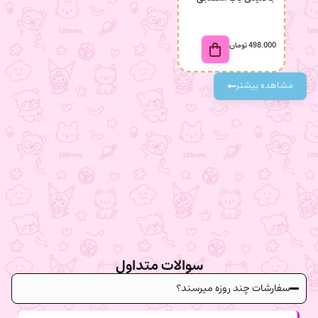
498.000
تومان
98.000
مشاهده بیشتر
سوالات متداول
سفارشات چند روزه میرسند؟