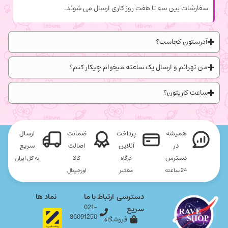
سفارشات بین سه تا هفت روز کاری ارسال می شوند.
آدرستون کجاست؟
من تهرانم و ارسال یک ساعته میخوام چیکار کنم؟
ساعت کاریتون؟
همیشه
پرداخت
ضمانت
ارسال
در
آنلاین
اصالت
سریع
دسترس
درگاه
کالا
به کل ایران
24 ساعته
معتبر
اورجینال
دسترسی
ارتباط با ما
نماد ها
021-
سریع
86091250
فروشگاه