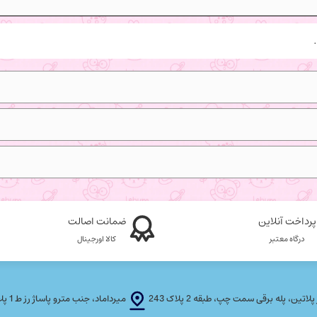
پرداخت آنلاین
ضمانت اصالت
درگاه معتبر
کالا اورجینال
، پله برقی سمت چپ، طبقه 2 پلاک 243
میرداماد، جنب مترو پاساژ رز ط 1 پلاک T F 21