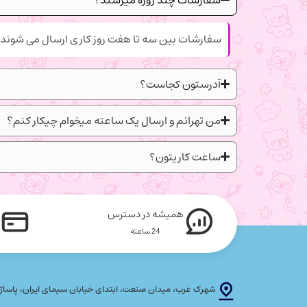
سفارشات بین سه تا هفت روز کاری ارسال می شوند.
آدرستون کجاست؟
من تهرانم و ارسال یک ساعته میخوام چیکار کنم؟
ساعت کاریتون؟
همیشه در دسترس
24 ساعته
شهرک غرب، میدان صنعت، ابتدای خیابان سیمای ایران، پاساژ پلاتین