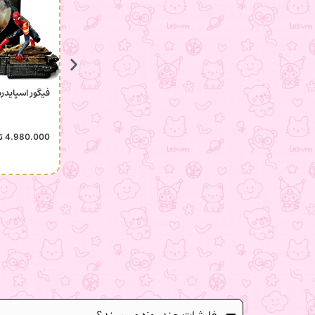
فیگور اسپایدر
4.980.000
ت
سفارشات چند روزه میرسند؟