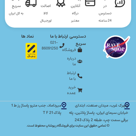
در
آنلاین
اصالت
سریع
دسترس
درگاه
کالا
به کل ایران
24 ساعته
معتبر
اورجینال
دسترسی
ارتباط با ما
نماد ها
021-
سریع
86091250
فروشگاه
درباره
ما
ارتباط
با ما
خرید
عمده
شهرک غرب، میدان صنعت، ابتدای
میرداماد، جنب مترو پاساژ رز ط 1
خیابان سیمای ایران، پاساژ پلاتین، پله
پلاک T F 21
برقی سمت چپ، طبقه 2 پلاک 243
© تمامی حقوق این سایت برای فروشگاه ریوشاپ محفوظ است.