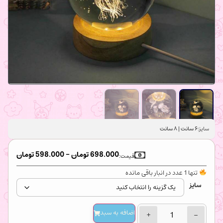
سایز:
۶ سانت | ۸ سانت
698.000
تومان
–
598.000
تومان
قیمت:
تنها 1 عدد در انبار باقی مانده
سایز
اضافه‌ به سبد
+
−