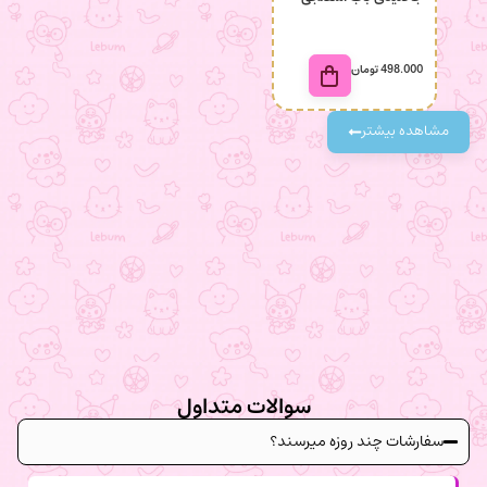
498.000
تومان
98.000
مشاهده بیشتر
سوالات متداول
سفارشات چند روزه میرسند؟