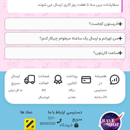
سفارشات بین سه تا هفت روز کاری ارسال می شوند.
آدرستون کجاست؟
من تهرانم و ارسال یک ساعته میخوام چیکار کنم؟
ساعت کاریتون؟
همیشه
پرداخت
ضمانت
ارسال
در
آنلاین
اصالت
سریع
دسترس
درگاه
کالا
به کل ایران
24 ساعته
معتبر
اورجینال
دسترسی
ارتباط با ما
نماد ها
021-
سریع
86091250
فروشگاه