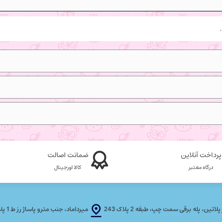
پرداخت آنلاین
ضمانت اصالت
درگاه معتبر
کالا اورجینال
، پله برقی سمت چپ، طبقه 2 پلاک 243
میرداماد، جنب مترو پاساژ رز ط 1 پلاک T F 21