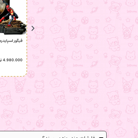
فیگور اسپایدرم
4.980.000
تو
سفارشات چند روزه میرسند؟