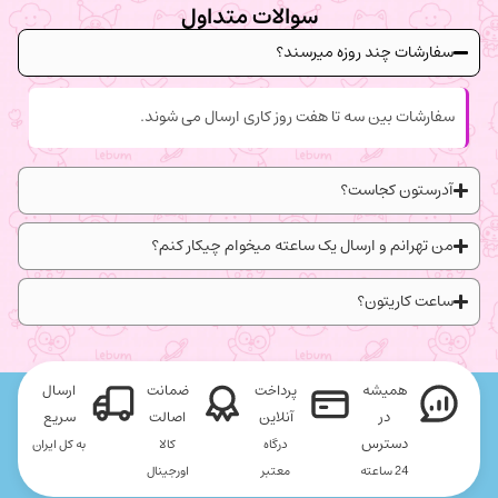
سوالات متداول
سفارشات چند روزه میرسند؟
سفارشات بین سه تا هفت روز کاری ارسال می شوند.
آدرستون کجاست؟
من تهرانم و ارسال یک ساعته میخوام چیکار کنم؟
ساعت کاریتون؟
همیشه
پرداخت
ضمانت
ارسال
در
آنلاین
اصالت
سریع
دسترس
درگاه
کالا
به کل ایران
24 ساعته
معتبر
اورجینال