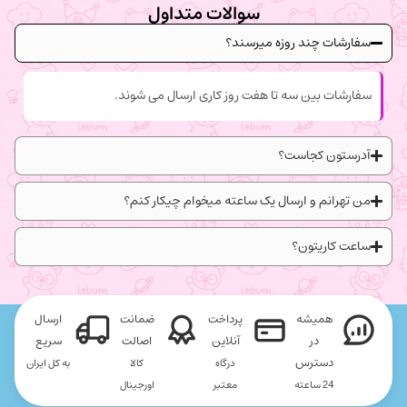
سوالات متداول
سفارشات چند روزه میرسند؟
سفارشات بین سه تا هفت روز کاری ارسال می شوند.
آدرستون کجاست؟
من تهرانم و ارسال یک ساعته میخوام چیکار کنم؟
ساعت کاریتون؟
همیشه
پرداخت
ضمانت
ارسال
در
آنلاین
اصالت
سریع
دسترس
درگاه
کالا
به کل ایران
24 ساعته
معتبر
اورجینال