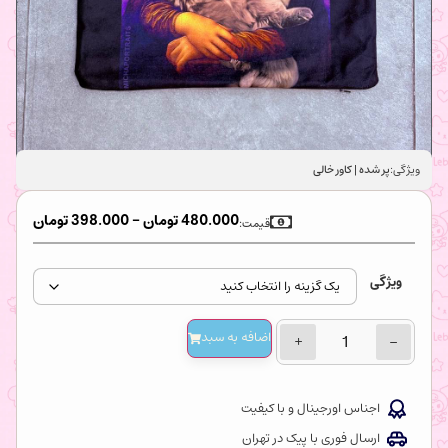
ویژگی:
پر شده | کاور خالی
480.000
تومان
–
398.000
تومان
قیمت:
تنها 4 عدد در انبار باقی مانده
ویژگی
اضافه‌ به سبد
+
−
اجناس اورجینال و با کیفیت
ارسال فوری با پیک در تهران