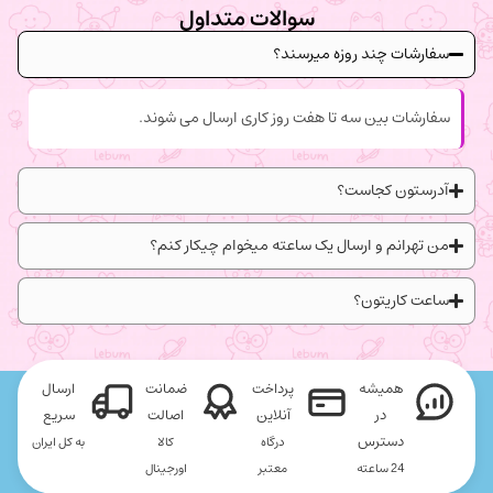
سوالات متداول
سفارشات چند روزه میرسند؟
سفارشات بین سه تا هفت روز کاری ارسال می شوند.
آدرستون کجاست؟
من تهرانم و ارسال یک ساعته میخوام چیکار کنم؟
ساعت کاریتون؟
همیشه
پرداخت
ضمانت
ارسال
در
آنلاین
اصالت
سریع
دسترس
درگاه
کالا
به کل ایران
24 ساعته
معتبر
اورجینال