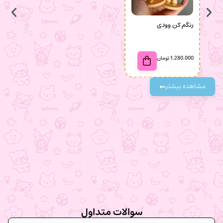
رنگم کن وودی
رنگم ک
1.280.000
تومان
280.000
مشاهده بیشتر
سوالات متداول