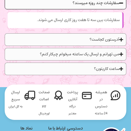
سفارشات چند روزه میرسند؟
سفارشات بین سه تا هفت روز کاری ارسال می شوند.
آدرستون کجاست؟
من تهرانم و ارسال یک ساعته میخوام چیکار کنم؟
ساعت کاریتون؟
همیشه
پرداخت
ضمانت
ارسال
در
آنلاین
اصالت
سریع
دسترس
درگاه
کالا
به کل ایران
24 ساعته
معتبر
اورجینال
دسترسی
ارتباط با ما
نماد ها